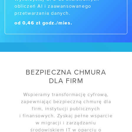
/ Przewodnik po Kubernetesie
obliczeń AI i zaawansowanego
przetwarzania danych.
od 0,46 zł godz./mies.
BEZPIECZNA CHMURA
DLA FIRM
Wspieramy transformację cyfrową,
zapewniając bezpieczną chmurę dla
firm, instytucji publicznych
i finansowych. Zyskaj pełne wsparcie
w migracji i zarządzaniu
środowiskiem IT w oparciu o