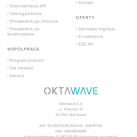
/ Kontakt
/ Dokumentacja API
/ Obsługa klienta
OFERTY
/ Przewodnik po chmurze
/ Przewodnik po
/ Darmowa migracja
Kubernetesie
/ E-commerce
/ EZD RP
WSPÓŁPRACA
/ Program poleceń
/ Dla mediów
/ Kariera
Oktawave S.A.
ul. Poleczki 13
02-822 Warszawa
NIP: 5213633306 REGON: 146197794
KRS: 0000858468
Kapitał zakładowy 5.397.410,00 zł (opłacony w całości)