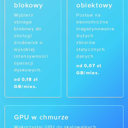
blokowy
obiektowy
/ Managed Kubernetes
Wybierz
Postaw na
storage
ekonomiczne
NARZĘDZIA
blokowy do
magazynowanie
/ Status usług
obsługi
dużych
środowisk o
zbiorów
/ API usług chmurowych
wysokiej
statycznych
intensywności
danych.
KALKULATOR CHMURY
operacji
od 0,07 zł
dyskowych.
GB/mies.
POMOC
od 0,18 zł
/ Baza wiedzy
GB/mies.
/ Dokumentacja API
/ Obsługa klienta
GPU w chmurze
/ Przewodnik po chmurze
Wykorzystaj GPU do skalowalnych