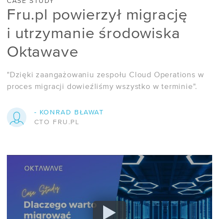
CASE STUDY
Fru.pl powierzył migrację
i utrzymanie środowiska
Oktawave
"Dzięki zaangażowaniu zespołu Cloud Operations w
proces migracji dowieźliśmy wszystko w terminie".
- KONRAD BŁAWAT
CTO FRU.PL