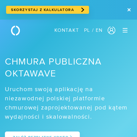
SKORZYSTAJ Z KALKULATORA
PL
/
EN
KONTAKT
PRODUKTY
/ Serwery w chmurze
CHMURA PUBLICZNA
/ Cloud storage
OKTAWAVE
/ Storage blokowy
Uruchom swoją aplikację na
/ Storage obiektowy
niezawodnej polskiej platformie
/ Suwerenna chmura
chmurowej zaprojektowanej pod kątem
wydajności i skalowalności.
/ Usługi sieciowe
/ Traffic Manager