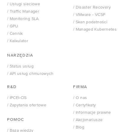
/ Usługi sieciowe
/ Disaster Recovery
/ Traffic Manager
/
VMware - VCSP
/ Monitoring SLA
/ Skan podatności
/ GPU
/ Managed Kubernetes
/ Cennik
/ Kalkulator
NARZĘDZIA
/ Status usług
/ API usług chmurowych
R&D
FIRMA
/ IPCEI-CIS
/ O nas
/ Zapytania ofertowe
/ Certyfikaty
/ Informacje prawne
POMOC
/ Akcjonariusze
/ Blog
/ Baza wiedzy