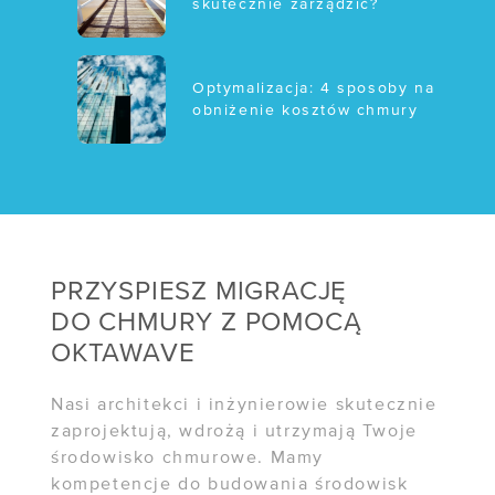
skutecznie zarządzić?
OFERTY
Optymalizacja: 4 sposoby na
/ Darmowa migracja
obniżenie kosztów chmury
/ E-commerce
/ EZD RP
WDROŻENIA
PRZYSPIESZ MIGRACJĘ
Case study:
DO CHMURY Z POMOCĄ
Mazovia
OKTAWAVE
BLOG
Nasi architekci i inżynierowie skutecznie
zaprojektują, wdrożą i utrzymają Twoje
Kto naprawdę
środowisko chmurowe. Mamy
kontroluje Twoje dane?
kompetencje do budowania środowisk