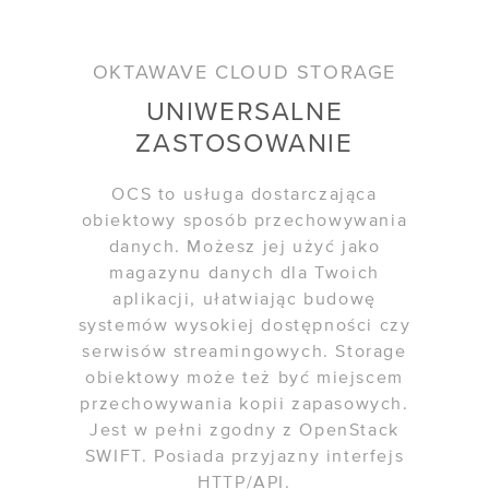
/ Monitoring SLA
/ GPU
OKTAWAVE CLOUD STORAGE
UNIWERSALNE
/ Cennik
ZASTOSOWANIE
USŁUGI WSPARCIA
OCS to usługa dostarczająca
/ Migracja do chmury
obiektowy sposób przechowywania
danych. Możesz jej użyć jako
/ Cloud Operation Support
magazynu danych dla Twoich
aplikacji, ułatwiając budowę
systemów wysokiej dostępności czy
ROZWIĄZANIA
serwisów streamingowych. Storage
/ Disaster Recovery
obiektowy może też być miejscem
przechowywania kopii zapasowych.
/
VMware - VCSP
Jest w pełni zgodny z OpenStack
SWIFT. Posiada przyjazny interfejs
/ Skan podatności
HTTP/API.