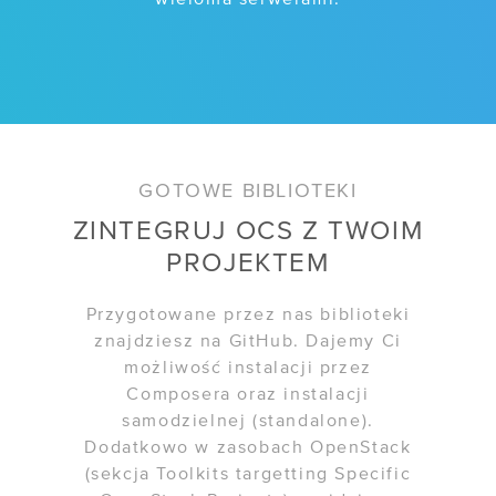
GOTOWE BIBLIOTEKI
ZINTEGRUJ OCS Z TWOIM
PROJEKTEM
Przygotowane przez nas biblioteki
znajdziesz na GitHub. Dajemy Ci
możliwość instalacji przez
Composera oraz instalacji
samodzielnej (standalone).
Dodatkowo w zasobach OpenStack
WSPÓŁPRACA
(sekcja Toolkits targetting Specific
/ Program poleceń