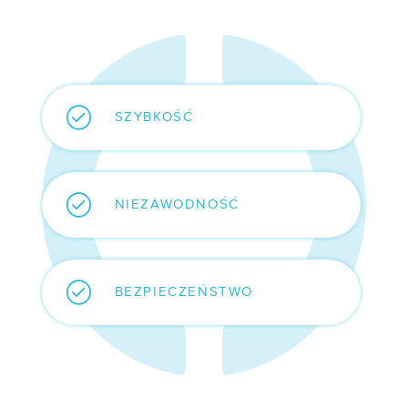
/ Kontakt
OFERTY
SZYBKOŚĆ
/ Darmowa migracja
/ E-commerce
/ EZD RP
NIEZAWODNOŚĆ
WDROŻENIA
BEZPIECZEŃSTWO
Case study:
Mazovia
BLOG