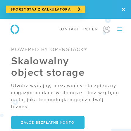
SKORZYSTAJ Z KALKULATORA
KONTAKT
PL
/
EN
PRODUKTY
POWERED BY OPENSTACK®
/ Serwery w chmurze
Skalowalny
/ Cloud storage
object storage
/ Storage blokowy
Utwórz wydajny, niezawodny i bezpieczny
/ Storage obiektowy
magazyn na dane w chmurze - bez względu
na to, jaka technologia napędza Twój
/ Suwerenna chmura
biznes.
/ Usługi sieciowe
ZAŁÓŻ BEZPŁATNE KONTO
/ Traffic Manager