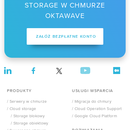
STORAGE W CHMURZE
OKTAWAVE
ZAŁÓŻ BEZPŁATNE KONTO
PRODUKTY
USŁUGI WSPARCIA
/ Serwery w chmurze
/ Migracja do chmury
/ Cloud storage
/ Cloud Operation Support
/ Storage blokowy
/ Google Cloud Platform
/ Storage obiektowy