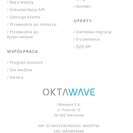
/ Baza wiedzy
/ Kontakt
/ Dokumentacja API
/ Obsługa klienta
OFERTY
/ Przewodnik po chmurze
/ Przewodnik po
/ Darmowa migracja
Kubernetesie
/ E-commerce
/ EZD RP
WSPÓŁPRACA
/ Program poleceń
/ Dla mediów
/ Kariera
Oktawave S.A.
ul. Poleczki 13
02-822 Warszawa
NIP: 5213633306 REGON: 146197794
KRS: 0000858468