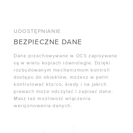
/ Managed Kubernetes
NARZĘDZIA
UDOSTĘPNIANIE
/ Status usług
BEZPIECZNE DANE
/ API usług chmurowych
Dane przechowywane w OCS zapisywane
KALKULATOR CHMURY
są w wielu kopiach równolegle. Dzięki
rozbudowanym mechanizmom kontroli
dostępu do obiektów, możesz w pełni
POMOC
kontrolować kto/co, kiedy i na jakich
/ Baza wiedzy
prawach może odczytać i zapisać dane.
Masz też możliwość włączenia
/ Dokumentacja API
wersjonowania danych.
/ Obsługa klienta
/ Przewodnik po chmurze