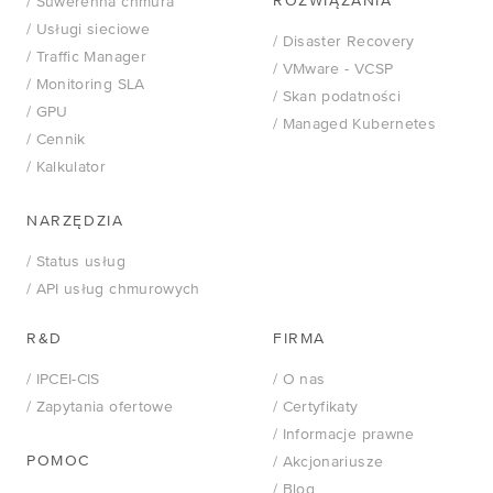
ROZWIĄZANIA
/ Suwerenna chmura
/ Usługi sieciowe
/ Disaster Recovery
/ Traffic Manager
/
VMware - VCSP
/ Monitoring SLA
/ Skan podatności
/ GPU
/ Managed Kubernetes
/ Cennik
/ Kalkulator
NARZĘDZIA
/ Status usług
/ API usług chmurowych
R&D
FIRMA
/ IPCEI-CIS
/ O nas
/ Zapytania ofertowe
/ Certyfikaty
/ Informacje prawne
POMOC
/ Akcjonariusze
/ Blog