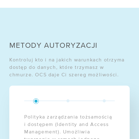
Kto naprawdę
kontroluje Twoje dane?
WEBINARY
NIS 2 i UKSC
METODY AUTORYZACJI
bez komplikacji
Kontroluj kto i na jakich warunkach otrzyma
dostęp do danych, które trzymasz w
chmurze. OCS daje Ci szereg możliwości.
Polityka zarządzania tożsamością
i dostępem (Identity and Access
Management). Umożliwia