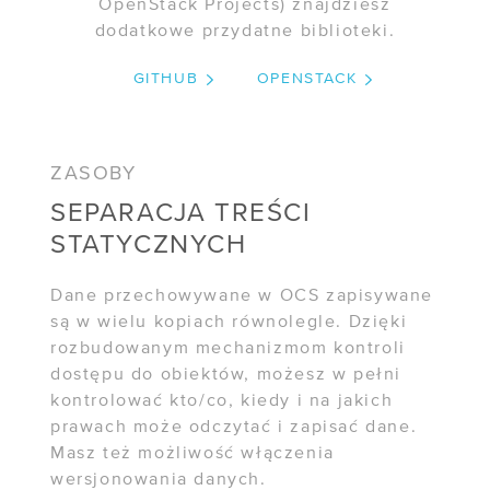
OpenStack Projects) znajdziesz
dodatkowe przydatne biblioteki.
/ Dla mediów
GITHUB
OPENSTACK
/ Kariera
R&D
ZASOBY
/ IPCEI-CIS
SEPARACJA TREŚCI
/ Zapytania ofertowe
STATYCZNYCH
Dane przechowywane w OCS zapisywane
FIRMA
są w wielu kopiach równolegle. Dzięki
/ O nas
rozbudowanym mechanizmom kontroli
dostępu do obiektów, możesz w pełni
/ Certyfikaty
kontrolować kto/co, kiedy i na jakich
prawach może odczytać i zapisać dane.
/ Informacje prawne
Masz też możliwość włączenia
/ Akcjonariusze
wersjonowania danych.