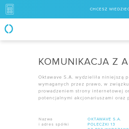
CHCESZ WIEDZIEĆ
PRODUKTY
ROZ
/ Serwery w chmurze
/ Dis
KOMUNIKACJA Z 
/ Cloud storage
/
VMw
/ Storage blokowy
/ Ska
Oktawave S.A. wydzieliła niniejszą 
wymaganych przez prawo, w związku 
/ Storage obiektowy
/ Ma
prowadzeniem strony internetowej or
potencjalnymi akcjonariuszami oraz 
/ Suwerenna chmura
NAR
/ Usługi sieciowe
/ Sta
Nazwa
OKTAWAVE S.A.
/ Traffic Manager
i adres spółki
POLECZKI 13
/ API