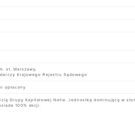
A
FIRMA
LKULATOR CHMURY
/ O nas
/ Certyfikaty
OC
/ Informacje prawne
a wiedzy
/ Akcjonariusze
umentacja API
/ Kontakt
ługa klienta
m. st. Warszawy,
odarczy Krajowego Rejestru Sądowego
ewodnik po chmurze
ni opłacony
ewodnik po Kubernetesie
ścią Grupy Kapitałowej Netia. Jednostką dominującą w sto
osiada 100% akcji.