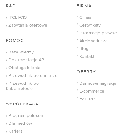
R&D
FIRMA
/ IPCEI-CIS
/ O nas
/ Zapytania ofertowe
/ Certyfikaty
/ Informacje prawne
POMOC
/ Akcjonariusze
/ Blog
/ Baza wiedzy
/ Kontakt
/ Dokumentacja API
/ Obsługa klienta
OFERTY
/ Przewodnik po chmurze
/ Przewodnik po
/ Darmowa migracja
Kubernetesie
/ E-commerce
/ EZD RP
WSPÓŁPRACA
/ Program poleceń
/ Dla mediów
/ Kariera