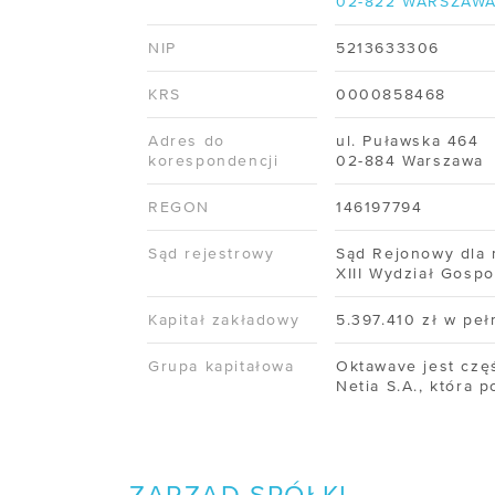
02-822 WARSZAW
/ Monitoring SLA
NIP
5213633306
KA
/ GPU
KRS
0000858468
POM
/ Cennik
Adres do
ul. Puławska 464
/ Baz
korespondencji
02-884 Warszawa
USŁUGI WSPARCIA
/ Dok
REGON
146197794
/ Migracja do chmury
/ Obs
Sąd rejestrowy
Sąd Rejonowy dla 
/ Cloud Operation Support
XIII Wydział Gosp
/ Prz
Kapitał zakładowy
5.397.410 zł w peł
/ Prz
Grupa kapitałowa
Oktawave jest czę
Netia S.A., która p