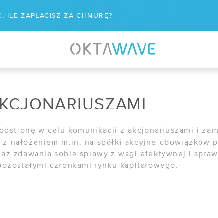
, ILE ZAPŁACISZ ZA CHMURĘ?
WIĄZANIA
WSPÓŁPRACA
aster Recovery
/ Program poleceń
AKCJONARIUSZAMI
are - VCSP
/ Dla mediów
n podatności
/ Kariera
podstronę w celu komunikacji z akcjonariuszami i za
z nałożeniem m.in. na spółki akcyjne obowiązków 
naged Kubernetes
az zdawania sobie sprawy z wagi efektywnej i spraw
R&D
pozostałymi członkami rynku kapitałowego.
/ IPCEI-CIS
ZĘDZIA
tus usług
/ Zapytania ofertowe
 usług chmurowych