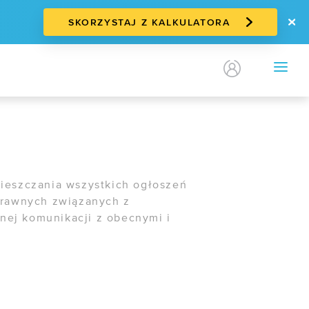
SKORZYSTAJ Z KALKULATORA
KONTAKT
PL
/
EN
OFERTY
/ Darmowa migracja
/ E-commerce
/ EZD RP
mieszczania wszystkich ogłoszeń
prawnych związanych z
nej komunikacji z obecnymi i
WDROŻENIA
Case study:
Mazovia