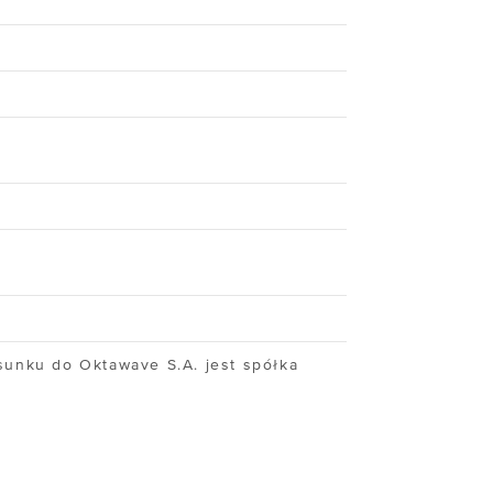
BLOG
Kto naprawdę
kontroluje Twoje dane?
WEBINARY
NIS 2 i UKSC
bez komplikacji
sunku do Oktawave S.A. jest spółka