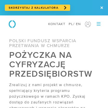
SKORZYSTAJ Z KALKULATORA
KONTAKT
PL
/
EN
PRODUKTY
POLSKI FUNDUSZ WSPARCIA
/ Serwery w chmurze
PRZETWANIA W CHMURZE
POŻYCZKA NA
/ Cloud storage
CYFRYZACJĘ
/ Storage blokowy
PRZEDSIĘBIORSTW
/ Storage obiektowy
/ Suwerenna chmura
Zrealizuj z nami projekt w chmurze,
spełniający kryteria programu
/ Usługi sieciowe
pożyczkowego w ramach KPO. Zyskaj
dostęp do zaufanych rozwiązań
/ Traffic Manager