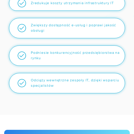
Zredukuje koszty utrzymania infrastruktury IT
WSPÓŁPRACA
/ Program poleceń
Zwiększy dostępność e-usług i poprawi jakość
obsługi
/ Dla mediów
/ Kariera
Podniesie konkurencyjność przedsiębiorstwa na
rynku
R&D
/ IPCEI-CIS
Odciąży wewnętrzne zespoły IT, dzięki wsparciu
specjalistów
/ Zapytania ofertowe
FIRMA
/ O nas
/ Certyfikaty