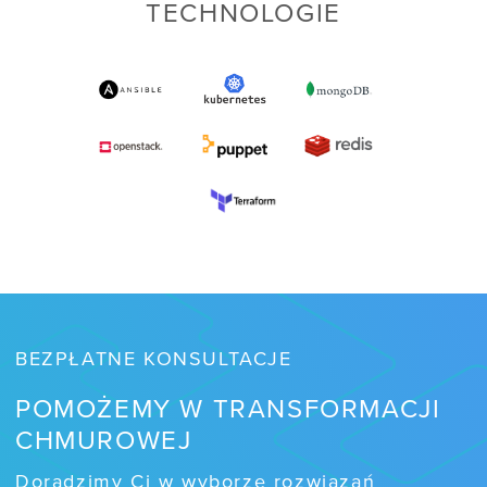
TECHNOLOGIE
BEZPŁATNE KONSULTACJE
POMOŻEMY W TRANSFORMACJI
CHMUROWEJ
Doradzimy Ci w wyborze rozwiązań