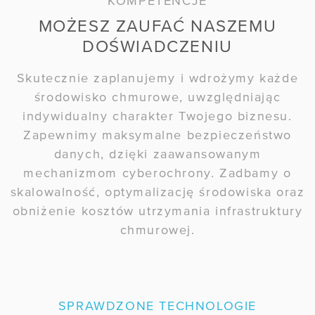
KOMPETENCJE
MOŻESZ ZAUFAĆ NASZEMU
BLOG
DOŚWIADCZENIU
Kto naprawdę
Skutecznie zaplanujemy i wdrożymy każde
kontroluje Twoje dane?
środowisko chmurowe, uwzględniając
indywidualny charakter Twojego biznesu.
WEBINARY
Zapewnimy maksymalne bezpieczeństwo
danych, dzięki zaawansowanym
NIS 2 i UKSC
bez komplikacji
mechanizmom cyberochrony. Zadbamy o
skalowalność, optymalizację środowiska oraz
obniżenie kosztów utrzymania infrastruktury
chmurowej.
SPRAWDZONE TECHNOLOGIE