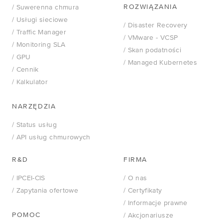
ROZWIĄZANIA
/ Suwerenna chmura
/ Usługi sieciowe
/ Disaster Recovery
/ Traffic Manager
/
VMware - VCSP
/ Monitoring SLA
/ Skan podatności
/ GPU
/ Managed Kubernetes
/ Cennik
/ Kalkulator
NARZĘDZIA
/ Status usług
/ API usług chmurowych
R&D
FIRMA
/ IPCEI-CIS
/ O nas
/ Zapytania ofertowe
/ Certyfikaty
/ Informacje prawne
POMOC
/ Akcjonariusze