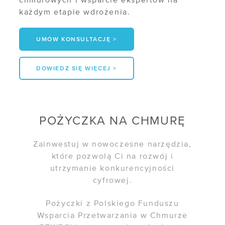
chmurowych i wsparcie ekspertów na
/ Monitoring SLA
każdym etapie wdrożenia.
/ GPU
UMÓW KONSULTACJĘ >
/ Cennik
DOWIEDZ SIĘ WIĘCEJ >
USŁUGI WSPARCIA
/ Migracja do chmury
POŻYCZKA NA CHMURĘ
/ Cloud Operation Support
Zainwestuj w nowoczesne narzędzia,
ROZWIĄZANIA
które pozwolą Ci na rozwój i
utrzymanie konkurencyjności
/ Disaster Recovery
cyfrowej.
/
VMware - VCSP
Pożyczki z Polskiego Funduszu
/ Skan podatności
Wsparcia Przetwarzania w Chmurze