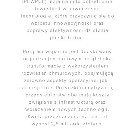
(PFWPCh) mają na celu pobudzenie
/ Managed Kubernetes
inwestycji w nowoczesne
technologie, które przyczynią się do
wzrostu innowacyjności oraz
NARZĘDZIA
poprawy efektywności działania
/ Status usług
polskich firm.
/ API usług chmurowych
Program wsparcia jest dedykowany
organizacjom gotowym na głęboką
KALKULATOR CHMURY
transformację z wykorzystaniem
rozwiązań chmurowych, obejmującą
POMOC
zarówno aspekty operacyjne, jak i
strategiczne. Pożyczki na cyfryzację
/ Baza wiedzy
przedsiębiorstw obejmują koszty
związane z infrastrukturą oraz
/ Dokumentacja API
wdrażaniem nowych technologii.
/ Obsługa klienta
Kwota przeznaczona na ten cel
wynosi 2,8 miliarda złotych.
/ Przewodnik po chmurze