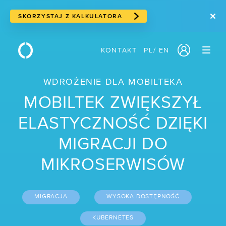
SKORZYSTAJ Z KALKULATORA
KONTAKT
PL
/
EN
PRODUKTY
WDROŻENIE DLA MOBILTEKA
/ Serwery w chmurze
MOBILTEK ZWIĘKSZYŁ
/ Cloud storage
ELASTYCZNOŚĆ DZIĘKI
/ Storage blokowy
MIGRACJI DO
/ Storage obiektowy
MIKROSERWISÓW
/ Suwerenna chmura
/ Usługi sieciowe
MIGRACJA
WYSOKA DOSTĘPNOŚĆ
/ Traffic Manager
KUBERNETES