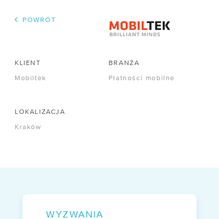
/ Dla mediów
POWRÓT
/ Kariera
R&D
KLIENT
BRANŻA
/ IPCEI-CIS
Mobiltek
Płatności mobilne
/ Zapytania ofertowe
LOKALIZACJA
FIRMA
Kraków
/ O nas
/ Certyfikaty
/ Informacje prawne
/ Akcjonariusze
WYZWANIA
/ Kontakt