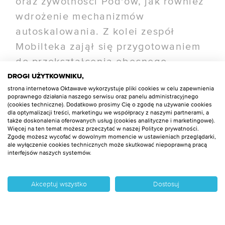
oraz żywotności Pod'ów, jak również
wdrożenie mechanizmów
autoskalowania. Z kolei zespół
Mobilteka zajął się przygotowaniem
do przekształcenia obecnego
systemu na mikroserwisy.
DROGI UŻYTKOWNIKU,
strona internetowa Oktawave wykorzystuje pliki cookies w celu zapewnienia
Współpraca pozwoliła Mobiltekowi
poprawnego działania naszego serwisu oraz panelu administracyjnego
(cookies techniczne). Dodatkowo prosimy Cię o zgodę na używanie cookies
dokonać transformacji aplikacji do
dla optymalizacji treści, marketingu we współpracy z naszymi partnerami, a
środowisk skonteneryzowanych z
także doskonalenia oferowanych usług (cookies analityczne i marketingowe).
Więcej na ten temat możesz przeczytać w naszej Polityce prywatności.
wykorzystaniem klastrów
Zgodę możesz wycofać w dowolnym momencie w ustawieniach przeglądarki,
ale wyłączenie cookies technicznych może skutkować niepoprawną pracą
bazodanowych (PostgreSQL z
interfejsów naszych systemów.
Patroni).
Akceptuj wszystko
Dostosuj
W ramach stałej współpracy zespół
Oktawave zapewnia ciągłość