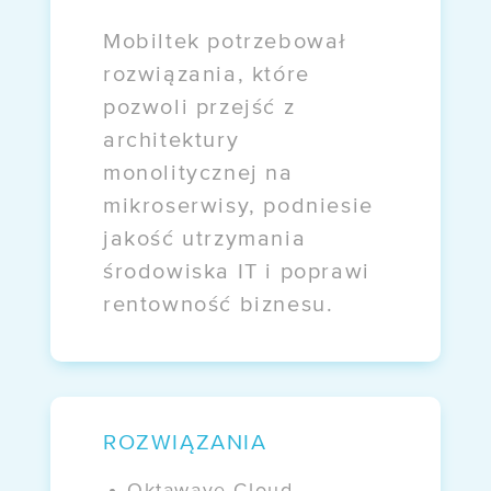
Mobiltek potrzebował
OFERTY
rozwiązania, które
pozwoli przejść z
/ Darmowa migracja
architektury
/ E-commerce
monolitycznej na
/ EZD RP
mikroserwisy, podniesie
jakość utrzymania
WDROŻENIA
środowiska IT i poprawi
rentowność biznesu.
Case study:
Mazovia
BLOG
ROZWIĄZANIA
Kto naprawdę
kontroluje Twoje dane?
Oktawave Cloud