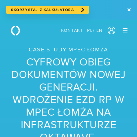
SKORZYSTAJ Z KALKULATORA
KONTAKT
PL
/
EN
PRODUKTY
CASE STUDY MPEC ŁOMŻA
/ Serwery w chmurze
CYFROWY OBIEG
/ Cloud storage
DOKUMENTÓW NOWEJ
/ Storage blokowy
GENERACJI.
/ Storage obiektowy
WDROŻENIE EZD RP W
/ Suwerenna chmura
MPEC ŁOMŻA NA
/ Usługi sieciowe
INFRASTRUKTURZE
/ Traffic Manager