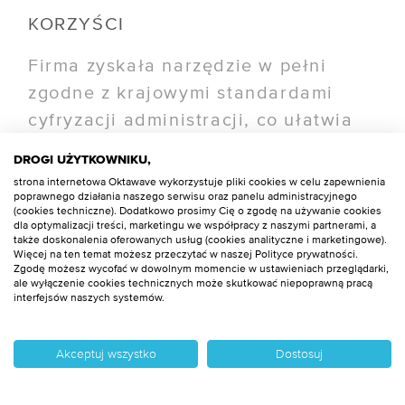
KORZYŚCI
Firma zyskała narzędzie w pełni
zgodne z krajowymi standardami
cyfryzacji administracji, co ułatwia
współpracę z innymi organami
DROGI UŻYTKOWNIKU,
państwowymi. Model subskrypcyjny
strona internetowa Oktawave wykorzystuje pliki cookies w celu zapewnienia
poprawnego działania naszego serwisu oraz panelu administracyjnego
pozwala płacić tylko za wykorzystane
(cookies techniczne). Dodatkowo prosimy Cię o zgodę na używanie cookies
zasoby, a architektura klastrowa
dla optymalizacji treści, marketingu we współpracy z naszymi partnerami, a
także doskonalenia oferowanych usług (cookies analityczne i marketingowe).
zapewnia ciągłość działania – nawet
Więcej na ten temat możesz przeczytać w naszej Polityce prywatności.
Zgodę możesz wycofać w dowolnym momencie w ustawieniach przeglądarki,
w przypadku awarii pojedynczego
ale wyłączenie cookies technicznych może skutkować niepoprawną pracą
interfejsów naszych systemów.
węzła system pozostaje dostępny. W
miarę przyrostu cyfrowych archiwów,
Akceptuj wszystko
Dostosuj
infrastruktura Oktawave może być
powiększana niemal natychmiastowo,