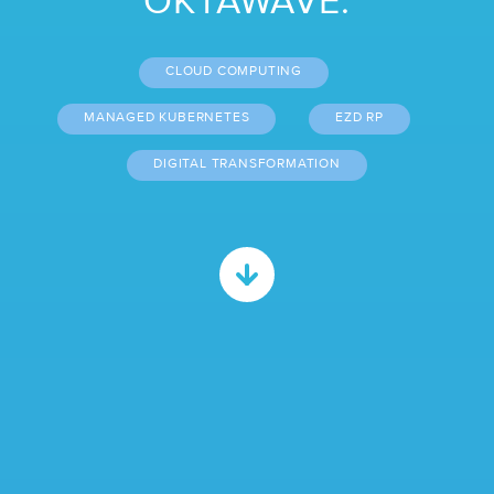
OKTAWAVE.
/ Monitoring SLA
/ GPU
CLOUD COMPUTING
/ Cennik
MANAGED KUBERNETES
EZD RP
DIGITAL TRANSFORMATION
USŁUGI WSPARCIA
/ Migracja do chmury
/ Cloud Operation Support
ROZWIĄZANIA
/ Disaster Recovery
/
VMware - VCSP
/ Skan podatności