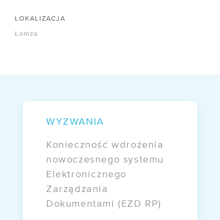
/ Zapytania ofertowe
LOKALIZACJA
Łomża
FIRMA
/ O nas
/ Certyfikaty
/ Informacje prawne
/ Akcjonariusze
WYZWANIA
/ Kontakt
Konieczność wdrożenia
nowoczesnego systemu
OFERTY
Elektronicznego
Zarządzania
/ Darmowa migracja
Dokumentami (EZD RP)
/ E-commerce