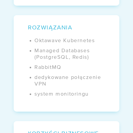
/ EZD RP
WDROŻENIA
ROZWIĄZANIA
Case study:
Oktawave Kubernetes
Mazovia
Managed Databases
(PostgreSQL, Redis)
BLOG
RabbitMQ
dedykowane połączenie
Kto naprawdę
VPN
kontroluje Twoje dane?
system monitoringu
WEBINARY
NIS 2 i UKSC
bez komplikacji