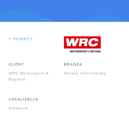
WSPÓŁPRACA
/ Program poleceń
/ Dla mediów
POWRÓT
/ Kariera
R&D
KLIENT
BRANŻA
/ IPCEI-CIS
WRC Motorsport &
Serwis internetowy
Beyond
/ Zapytania ofertowe
LOKALIZACJA
FIRMA
Katowice
/ O nas
/ Certyfikaty