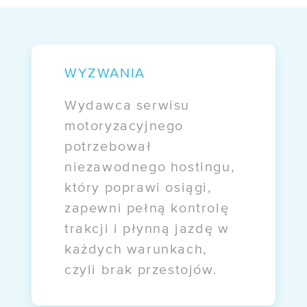
/ Informacje prawne
/ Akcjonariusze
/ Kontakt
WYZWANIA
Wydawca serwisu
OFERTY
motoryzacyjnego
/ Darmowa migracja
potrzebował
niezawodnego hostingu,
/ E-commerce
który poprawi osiągi,
/ EZD RP
zapewni pełną kontrolę
trakcji i płynną jazdę w
WDROŻENIA
każdych warunkach,
czyli brak przestojów.
Case study:
Mazovia