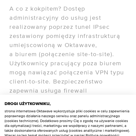
A co z kokpitem? Dostęp
administracyjny do usług jest
realizowany poprzez tunel IPsec
zestawiony pomiędzy infrastrukturą
umiejscowioną w Oktawave,
a biurem (połączenie site-to-site).
Użytkownicy pracujący poza biurem
mogą nawiązać połączenia VPN typu
client-to-site. Bezpieczeństwo
zapewnia usługa firewall
skonfigurowana w oparciu o
DROGI UŻYTKOWNIKU,
opensource'owe oprogramowanie
strona internetowa Oktawave wykorzystuje pliki cookies w celu zapewnienia
poprawnego działania naszego serwisu oraz panelu administracyjnego
pfSense.
(cookies techniczne). Dodatkowo prosimy Cię o zgodę na używanie cookies
dla optymalizacji treści, marketingu we współpracy z naszymi partnerami, a
także doskonalenia oferowanych usług (cookies analityczne i marketingowe).
Backup może być realizowany na
Więcej na ten temat możesz przeczytać w naszej Polityce prywatności.