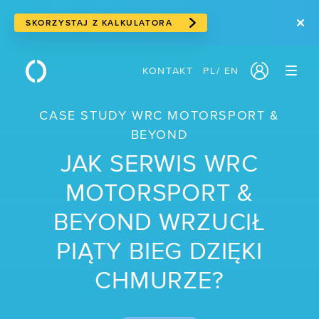
SKORZYSTAJ Z KALKULATORA
KONTAKT
PL
/
EN
PRODUKTY
CASE STUDY WRC MOTORSPORT &
/ Serwery w chmurze
BEYOND
JAK SERWIS WRC
/ Cloud storage
MOTORSPORT &
/ Storage blokowy
BEYOND WRZUCIŁ
/ Storage obiektowy
PIĄTY BIEG DZIĘKI
/ Suwerenna chmura
CHMURZE?
/ Usługi sieciowe
/ Traffic Manager