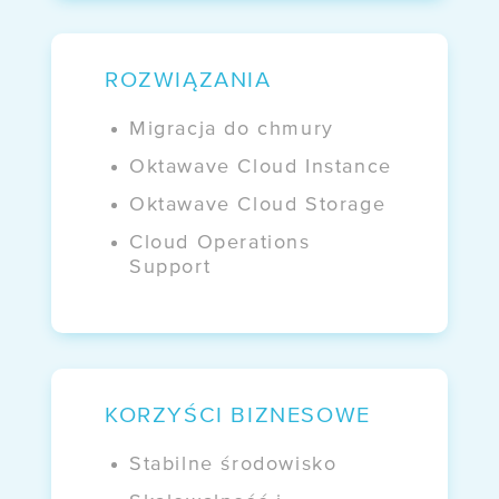
BLOG
ROZWIĄZANIA
Kto naprawdę
kontroluje Twoje dane?
Migracja do chmury
Oktawave Cloud Instance
WEBINARY
Oktawave Cloud Storage
NIS 2 i UKSC
Cloud Operations
bez komplikacji
Support
KORZYŚCI BIZNESOWE
Stabilne środowisko