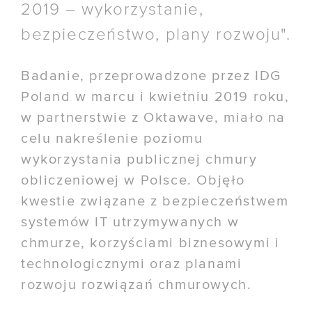
2019 – wykorzystanie,
/ Managed Kubernetes
bezpieczeństwo, plany rozwoju".
NARZĘDZIA
Badanie, przeprowadzone przez IDG
/ Status usług
Poland w marcu i kwietniu 2019 roku,
/ API usług chmurowych
w partnerstwie z Oktawave, miało na
celu nakreślenie poziomu
KALKULATOR CHMURY
wykorzystania publicznej chmury
obliczeniowej w Polsce. Objęło
POMOC
kwestie związane z bezpieczeństwem
/ Baza wiedzy
systemów IT utrzymywanych w
/ Dokumentacja API
chmurze, korzyściami biznesowymi i
technologicznymi oraz planami
/ Obsługa klienta
rozwoju rozwiązań chmurowych.
/ Przewodnik po chmurze