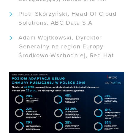
Piotr Skórzyński, Head Of Cloud
Solutions, ABC Data S.A
Adam Wojtkowski, Dyrektor
Generalny na region Europy
Środkowo-Wschodniej, Red Hat