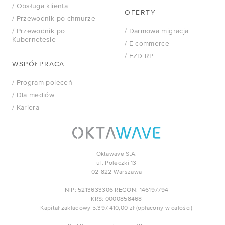
/ Obsługa klienta
OFERTY
/ Przewodnik po chmurze
/ Przewodnik po
/ Darmowa migracja
Kubernetesie
/ E-commerce
/ EZD RP
WSPÓŁPRACA
/ Program poleceń
/ Dla mediów
/ Kariera
Oktawave S.A.
ul. Poleczki 13
02-822 Warszawa
NIP: 5213633306 REGON: 146197794
KRS: 0000858468
Kapitał zakładowy 5.397.410,00 zł (opłacony w całości)