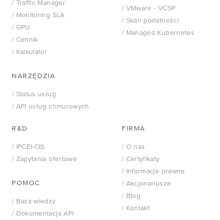
/ Traffic Manager
/
VMware - VCSP
/ Monitoring SLA
/ Skan podatności
/ GPU
/ Managed Kubernetes
/ Cennik
/ Kalkulator
NARZĘDZIA
/ Status usług
/ API usług chmurowych
R&D
FIRMA
/ IPCEI-CIS
/ O nas
/ Zapytania ofertowe
/ Certyfikaty
/ Informacje prawne
POMOC
/ Akcjonariusze
/ Blog
/ Baza wiedzy
/ Kontakt
/ Dokumentacja API