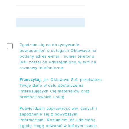
/ Akcjonariusze
/ Kontakt
OFERTY
Zgadzam się na otrzymywanie
/ Darmowa migracja
powiadomień o usługach Oktawave na
podany adres e-mail i numer telefonu
/ E-commerce
jeśli został on udostępniony, w tym na
rozmowy telefoniczne.
/ EZD RP
Przeczytaj
, jak Oktawave S.A. przetwarza
WDROŻENIA
Twoje dane w celu dostarczenia
interesujących Cię materiałów oraz
promocji swoich usług.
Case study:
Mazovia
Potwierdzam poprawność ww. danych i
zapoznanie się z powyższymi
informacjami. Rozumiem, że udzieloną
BLOG
zgodę mogę odwołać w każdym czasie.