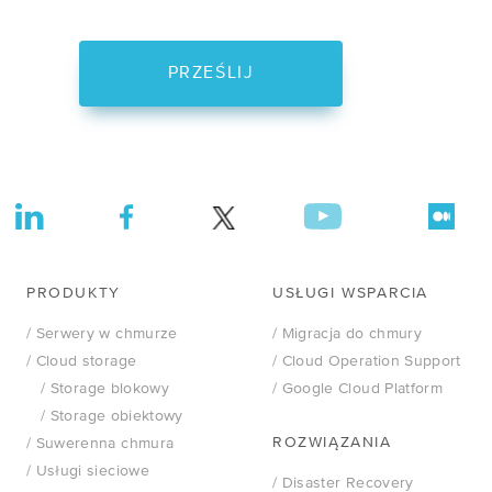
Kto naprawdę
kontroluje Twoje dane?
PRZEŚLIJ
WEBINARY
NIS 2 i UKSC
bez komplikacji
PRODUKTY
USŁUGI WSPARCIA
/ Serwery w chmurze
/ Migracja do chmury
/ Cloud storage
/ Cloud Operation Support
/ Storage blokowy
/ Google Cloud Platform
/ Storage obiektowy
ROZWIĄZANIA
/ Suwerenna chmura
/ Usługi sieciowe
/ Disaster Recovery